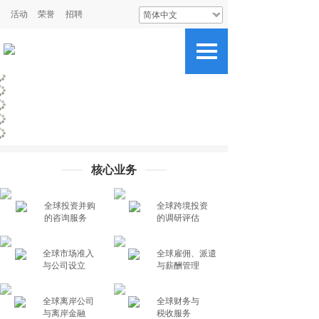
活动
荣誉
招聘
简体中文
核心业务
全球投资并购
全球跨境投资
.
.
的咨询服务
的调研评估
全球市场准入
全球雇佣、派
遣
.
.
与公司设立
与薪酬管理
全球离岸公司
全球财务与
.
.
与离岸金融
税收服务