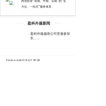
跨境投资“前期、中期、后期”的
“全
方位、一站式”服务体系
盈科外服新闻
盈科外服越南公司受邀参加
长......
【中外企业家交流会】暨“建......
全董出海佛山服务中心与佛山......
全董出海&盈科外服正式与中......
上海商学院商务经济学院走访......
深耕合作共识，共筑出海生态......
校企签约・导师受聘｜全董出......